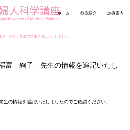
ホーム
教室紹介
診療案内
稲富 絢子」先生の情報を追記いたしました。
稲富 絢子」先生の情報を追記いたし
婦人科診療
生殖医療
滋賀がん・生殖医療ネ
帝王切開子宮瘢
ットワーク（OF-Net
先生の情報を追記いたしましたのでご確認ください。
(CSDi)外来
Shiga）