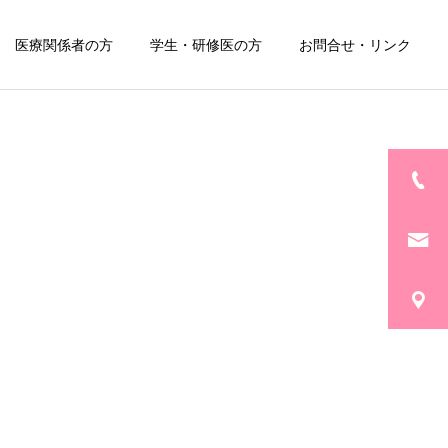
医療関係者の方
学生・研修医の方
お問合せ・リンク
詳細を見る
外来
痕症
センチネルリンパ節
ナビゲーション手術