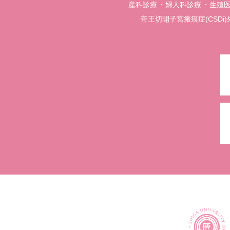
産科診療
婦人科診療
生殖
帝王切開子宮瘢痕症(CSDi)