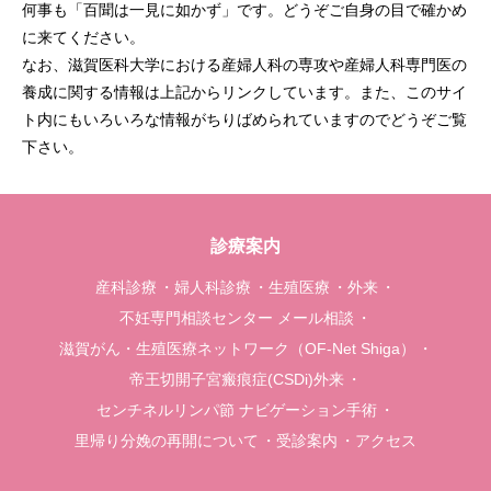
何事も「百聞は一見に如かず」です。どうぞご自身の目で確かめ
に来てください。
なお、滋賀医科大学における産婦人科の専攻や産婦人科専門医の
養成に関する情報は上記からリンクしています。また、このサイ
ト内にもいろいろな情報がちりばめられていますのでどうぞご覧
下さい。
診療案内
産科診療
婦人科診療
生殖医療
外来
不妊専門相談センター メール相談
滋賀がん・生殖医療ネットワーク（OF-Net Shiga）
帝王切開子宮瘢痕症(CSDi)外来
センチネルリンパ節 ナビゲーション手術
里帰り分娩の再開について
受診案内
アクセス