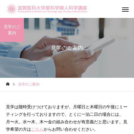
見学のご
案内
見学のご案内
産科診療
婦人科診
見学のご案内
滋賀がん・生
不妊専門相談センター
ットワーク（OF
メール相談
見学は随時受けつけておりますが、月曜日と木曜日の午後にミー
Shiga）
ティングを行っておりますので、とくに一泊二日の場合には、
月〜火、水〜木、木〜金の組み合わせが有意義だと思います。見
学希望の方は
こちら
からお問い合わせください。