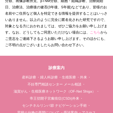
分類、画像診断所見、pTNM分類、細胞・組織診断、治療開始
日、治療法、治療後の健否(3年後、5年後)などであり、皆様のお
名前やご住所など個人を特定できる情報を提供することはいっさ
いありません。以上のように完全に匿名化された研究ですので、
対象となる方におかれましては、ぜひご協力をお願い申し上げま
す。なお、どうしてもご同意いただけない場合には、
こちら
から
ご意志をご連絡下さるようお願い申し上げます。そのほかにも、
ご不明の点がございましたらお問い合わせ下さい。
診療案内
産科診療
婦人科診療
生殖医療
外来
不妊専門相談センター メール相談
滋賀がん・生殖医療ネットワーク（OF-Net Shiga）
帝王切開子宮瘢痕症(CSDi)外来
センチネルリンパ節 ナビゲーション手術
里帰り分娩の再開について
受診案内
アクセス