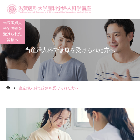
当院産婦人
科で診療を
受けられた
皆様へ
当産婦人科で診療を受けられた方へ
産科診療
婦人科診
当産婦人科で診療を受けられた方へ
滋賀がん・生
不妊専門相談センター
ットワーク（OF
メール相談
Shiga）