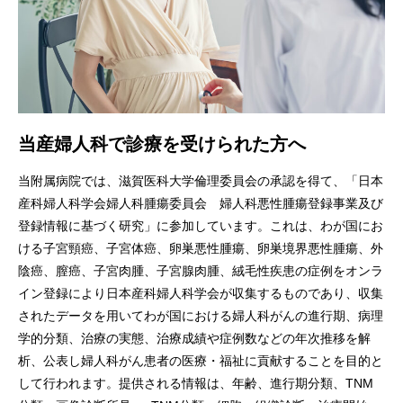
当産婦人科で診療を受けられた方へ
当附属病院では、滋賀医科大学倫理委員会の承認を得て、「日本
産科婦人科学会婦人科腫瘍委員会 婦人科悪性腫瘍登録事業及び
登録情報に基づく研究」に参加しています。これは、わが国にお
ける子宮頸癌、子宮体癌、卵巣悪性腫瘍、卵巣境界悪性腫瘍、外
陰癌、膣癌、子宮肉腫、子宮腺肉腫、絨毛性疾患の症例をオンラ
イン登録により日本産科婦人科学会が収集するものであり、収集
されたデータを用いてわが国における婦人科がんの進行期、病理
学的分類、治療の実態、治療成績や症例数などの年次推移を解
析、公表し婦人科がん患者の医療・福祉に貢献することを目的と
して行われます。提供される情報は、年齢、進行期分類、TNM