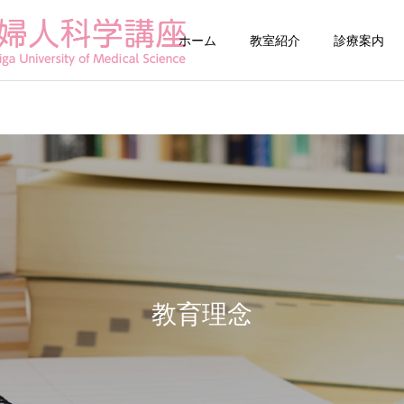
ホーム
教室紹介
診療案内
婦人科診療
生殖医療
滋賀がん・生殖医療ネ
帝王切開子宮瘢
教育理念
ットワーク（OF-Net
(CSDi)外来
Shiga）