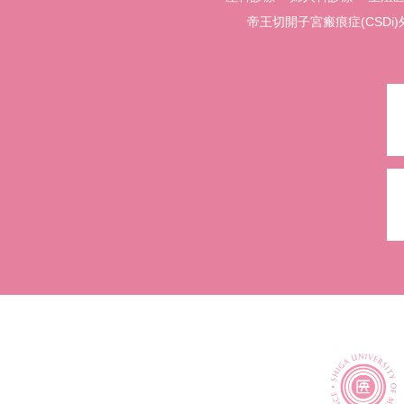
帝王切開子宮瘢痕症(CSDi)