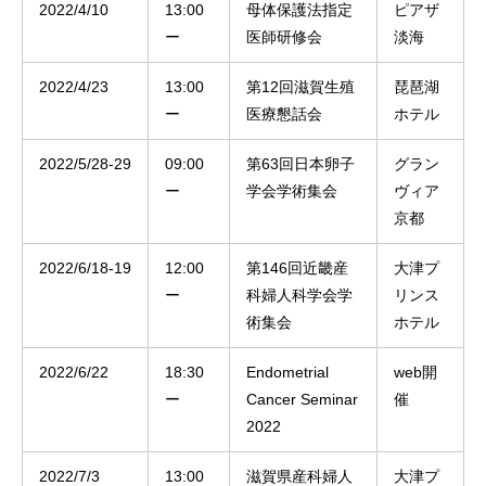
2022/4/10
13:00
母体保護法指定
ピアザ
ー
医師研修会
淡海
2022/4/23
13:00
第12回滋賀生殖
琵琶湖
ー
医療懇話会
ホテル
2022/5/28-29
09:00
第63回日本卵子
グラン
ー
学会学術集会
ヴィア
京都
2022/6/18-19
12:00
第146回近畿産
大津プ
ー
科婦人科学会学
リンス
術集会
ホテル
2022/6/22
18:30
Endometrial
web開
ー
Cancer Seminar
催
2022
2022/7/3
13:00
滋賀県産科婦人
大津プ