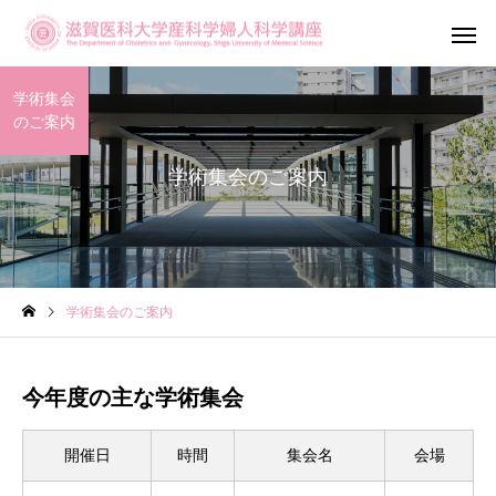
学術集会
のご案内
学術集会のご案内
産科診療
婦人科診
学術集会のご案内
滋賀がん・生
不妊専門相談センター
ットワーク（OF
今年度の主な学術集会
メール相談
Shiga）
開催日
時間
集会名
会場