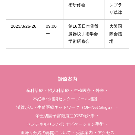
術研修会
ンプラ
ザ草津
2023/3/25-26
09:00
第16回日本骨盤
大阪国
ー
臓器脱手術学会
際会議
学術研修会
場
診療案内
産科診療
婦人科診療
生殖医療
外来
不妊専門相談センター メール相談
滋賀がん・生殖医療ネットワーク（OF-Net Shiga）
帝王切開子宮瘢痕症(CSDi)外来
センチネルリンパ節 ナビゲーション手術
里帰り分娩の再開について
受診案内
アクセス