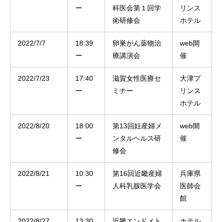
ー
科医会第１回学
リンス
術研修会
ホテル
2022/7/7
18:39
卵巣がん薬物治
web開
ー
療講演会
催
2022/7/23
17:40
滋賀女性医療セ
大津プ
ー
ミナー
リンス
ホテル
2022/8/20
18:00
第13回妊産婦メ
web開
ー
ンタルヘルス研
催
修会
2022/8/21
10:30
第16回近畿産婦
兵庫県
ー
人科乳腺医学会
医師会
館
2022/8/27
13:30
近畿エンドメト
ホテル