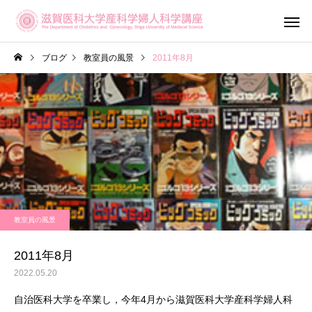
ブログ
教室員の風景
2011年8月
産科診療
婦人科診
教室員の風景
滋賀がん・生
不妊専門相談センター
ットワーク（OF
メール相談
2011年8月
Shiga）
2022.05.20
自治医科大学を卒業し，今年4月から滋賀医科大学産科学婦人科