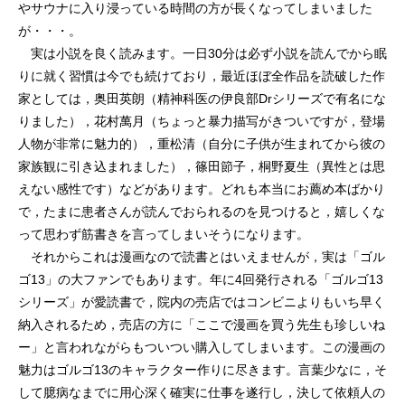
やサウナに入り浸っている時間の方が長くなってしまいました
が・・・。
実は小説を良く読みます。一日30分は必ず小説を読んでから眠
りに就く習慣は今でも続けており，最近ほぼ全作品を読破した作
家としては，奥田英朗（精神科医の伊良部Drシリーズで有名にな
りました），花村萬月（ちょっと暴力描写がきついですが，登場
人物が非常に魅力的），重松清（自分に子供が生まれてから彼の
家族観に引き込まれました），篠田節子，桐野夏生（異性とは思
えない感性です）などがあります。どれも本当にお薦め本ばかり
で，たまに患者さんが読んでおられるのを見つけると，嬉しくな
って思わず筋書きを言ってしまいそうになります。
それからこれは漫画なので読書とはいえませんが，実は「ゴル
ゴ13」の大ファンでもあります。年に4回発行される「ゴルゴ13
シリーズ」が愛読書で，院内の売店ではコンビニよりもいち早く
納入されるため，売店の方に「ここで漫画を買う先生も珍しいね
ー」と言われながらもついつい購入してしまいます。この漫画の
魅力はゴルゴ13のキャラクター作りに尽きます。言葉少なに，そ
して臆病なまでに用心深く確実に仕事を遂行し，決して依頼人の