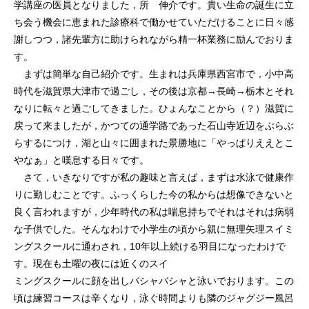
学講座の医員となりました，所 伸介です。貴い生命の誕生に立
ち会う機会に恵まれた診療科で働かせていただけることに日々感
謝しつつ，諸先輩方に助けられながら精一杯業務に励んでおりま
す。
まずは簡単な自己紹介です。生まれは兵庫県西宮市で，小中高
時代を滋賀県大津市で過ごし，その後は京都→長崎→栃木とそれ
なりに転々と過ごしてきました。ひょんなことから（？）滋賀に
戻って来ましたが，かつての通学路であった石山寺近辺をぶらぶ
らするにつけ，湖と山々に囲まれた景勝地に「やっぱりええとこ
やなぁ」と嘆息する日々です。
さて，いきなりですが私の趣味と言えば，まずは水泳で健康作
りに勤しむことです。ふっくらした今の私からは想像できないと
良く言われますが，少年時代の私は喘息持ちでそれはそれは病弱
な子供でした。そんなわけで小学生の頃から親に無理矢理スイミ
ングスクールに通わされ，10年以上続ける羽目になったわけで
す。現在も土曜の夜には近くのスイ
ミングスクールに顔を出しバシャバシャと泳いでおります。この
頃は練習コースは辛くなり，泳ぐ時間よりも隣のジャグジー風呂