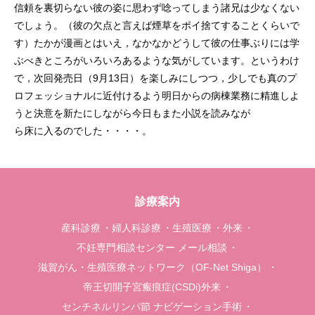
信頼を裏切らない彼の姿に思わず唸ってしまう諸兄は少なくない
でしょう。（彼の欠点と言えば煙草をポイ捨てすることくらいで
す）たかが漫画とはいえ，なかなかどうして彼の仕事ぶりには学
ぶべきところがいろいろあるような気がしています。というわけ
で，次回発売日（9月13日）を楽しみにしつつ，少しでも真のプ
ロフェッショナルに近付けるよう明日からの病棟業務に精進しよ
うと決意を新たにしながら今日もまた小説を読みなが
ら床に入るのでした・・・・。
診療案内
産科診療
婦人科診療
生殖医療
外来
不妊専門相談センター メール相談
滋賀がん・生殖医療ネットワーク（OF-Net Shiga）
帝王切開子宮瘢痕症(CSDi)外来
センチネルリンパ節 ナビゲーション手術