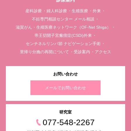
産科診療
婦人科診療
生殖医療
外来
不妊専門相談センター メール相談
滋賀がん・生殖医療ネットワーク（OF-Net Shiga）
帝王切開子宮瘢痕症(CSDi)外来
センチネルリンパ節 ナビゲーション手術
里帰り分娩の再開について
受診案内
アクセス
お問い合わせ
メールでお問い合わせ
研究室
077-548-2267