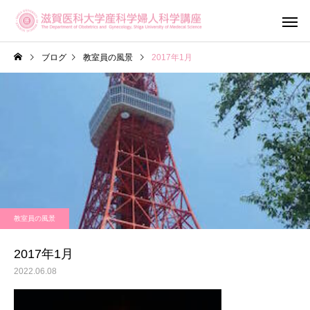
ブログ
教室員の風景
2017年1月
産科診療
婦人科診
教室員の風景
滋賀がん・生
不妊専門相談センター
ットワーク（OF
メール相談
2017年1月
Shiga）
2022.06.08