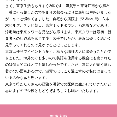
さて、東京生活ももうすぐ2年です。滋賀県の東近江市から麻布
十番に引っ越したのであまりの都会っぷりに最初は戸惑いました
が、やっと慣れてきました。自宅から病院まで2.3㎞の間に六本
木ヒルズ、テレビ朝日、東京ミッドタウン、乃木坂などがあり、
帰宅時は東京タワーを見ながら帰ります。東京タワーは最初、新
参者への圧迫感を感じて少し苦手でしたが、最近は優しく温かく
見守ってくれるので見かけるとほっとします。
東京は便利でイベントも多く、様々な職種の人に出会うことがで
きました。海外の方も多いので英語を使用する機会にも恵まれた
のは個人的にはとても嬉しかったです。ただ、常に人が多く落ち
着かない面もあるので、滋賀でほっこり過ごすのが私には合って
いるのかなぁと思います。
東京で得たたくさんの経験を滋賀での医療に生かしていきたいと
思いますので今後ともどうぞよろしくお願いいたします。
診療案内