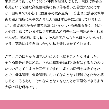
東京に来てあっという間に2年間が経過しました。病院は渋谷区
広尾という閑静な高級住宅街にあり落ち着いた雰囲気なのです
が、自転車で1分走れば西麻布の飲み屋街、5分走れば渋谷の繁華
街と遊ぶ場所にも事欠きません(遊ばず仕事に没頭していました
が)。滋賀医大から研修で東京にいらっしゃる先生も多く、何か
と心強く感じています(1学年後輩の米岡先生は一切連絡をくれま
せんが)。場所柄、English onlyの患者さんもちらほらといらっし
ゃり、英語には不自由しかない私を楽しませてくれます。
さて、この四月から四年ぶりに大学へ戻ることとなりました。
至らぬ部分が身に沁み、さらに精進せねばと反省はするもののつ
いつい怠けてしまった二年間ですが、多くの症例を経験できたこ
とで、母体管理、分娩管理においてなんとなく理解できたかと感
じるところもあり、そのなんとなくをなんとか言語化できるよう
大学で励む所存です。