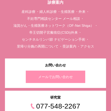
診療案内
産科診療
婦人科診療
生殖医療
外来
不妊専門相談センター メール相談
滋賀がん・生殖医療ネットワーク（OF-Net Shiga）
帝王切開子宮瘢痕症(CSDi)外来
センチネルリンパ節 ナビゲーション手術
里帰り分娩の再開について
受診案内
アクセス
お問い合わせ
メールでお問い合わせ
研究室
077-548-2267