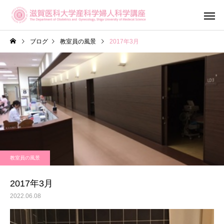
ブログ
教室員の風景
2017年3月
産科診療
婦人科診
教室員の風景
滋賀がん・生
不妊専門相談センター
ットワーク（OF
メール相談
2017年3月
Shiga）
2022.06.08