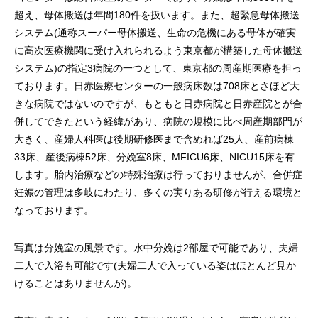
超え、母体搬送は年間180件を扱います。また、超緊急母体搬送
システム(通称スーパー母体搬送、生命の危機にある母体が確実
に高次医療機関に受け入れられるよう東京都が構築した母体搬送
システム)の指定3病院の一つとして、東京都の周産期医療を担っ
ております。日赤医療センターの一般病床数は708床とさほど大
きな病院ではないのですが、もともと日赤病院と日赤産院とが合
併してできたという経緯があり、病院の規模に比べ周産期部門が
大きく、産婦人科医は後期研修医まで含めれば25人、産前病棟
33床、産後病棟52床、分娩室8床、MFICU6床、NICU15床を有
します。胎内治療などの特殊治療は行っておりませんが、合併症
妊娠の管理は多岐にわたり、多くの実りある研修が行える環境と
なっております。
写真は分娩室の風景です。水中分娩は2部屋で可能であり、夫婦
二人で入浴も可能です(夫婦二人で入っている姿はほとんど見か
けることはありませんが)。