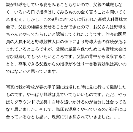
親が野球をしている姿をみることもないので、父親の威厳もな
く、いろいろ口で指導はしてみるものの全く言うことを聞いてく
れません。しかし、この9月に3年ぶりに行われた産婦人科野球大
会で、父親の雄姿を見せることができたので、お父さんは野球を
ちゃんとやってたらしいと認識してくれたようです。昨今の医局
員の人員不足と野球競技人口の低下により野球大会の存続が危ぶ
まれているところですが、父親の威厳を保つためにも野球大会は
ぜひ継続してもらいたいところです。父親の背中から吸収するこ
とと、尊敬できる父親からの指導がやはり一番教育効果は高いの
ではないかと思っています。
写真は我が母校が春の甲子園に出場した時に見に行って撮影した
ものです。やっぱり野球は見ていてもいいものです。ただ、やっ
ぱりグラウンドで泥臭く白球を追いかけるのが自分には合ってる
なと思いました。そして、臨床も泥臭くやっているのが自分には
合っているなとも思い、現実に引き戻されていきました。。。