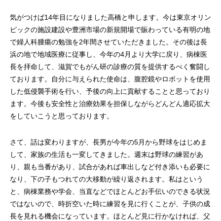
気がつけば14年目になりました高橋と申します。今は東京オリン
ピックの施設建設や豊洲市場の新規開場で賑わっている有明の地
で婦人科腫瘍の勉強を2年間させていただきました。その後は長
浜の地で地域医療に従事し、今年の4月より大学に戻り、病棟医
長を拝命して、滋賀でもがん研の診療の質を提供するべく奮闘し
ております。自分に与えられた使命は、腹腔鏡やロボットを使用
した低侵襲手術を行い、予後の向上に貢献することと思っており
ます。今後も安全性と治療効果を担保しながらどんどん適応拡大
をしていこうと思っております。
さて、話は変わりますが、長男が今年の5月から野球をはじめま
して、家族の生活も一変してきました。週末は野球の練習があ
り、親も当番があり、試合があれば車出しなど付き添いも必要に
なり、下の子もつれての大移動が繰り返されます。私はという
と、病棟業務や学会、当直などでほとんどお手伝いのできる状況
ではないので、時折空いた時に練習を見に行くことが、子供の成
長を見れる機会になっています。ほとんど見に行かなければ、父