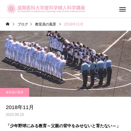
ブログ
教室員の風景
2018年11月
産科診療
婦人科診
教室員の風景
滋賀がん・生
不妊専門相談センター
ットワーク（OF
メール相談
2018年11月
Shiga）
2022.06.10
「少年野球にみる教育～父親の背中をみせないと育たない～」