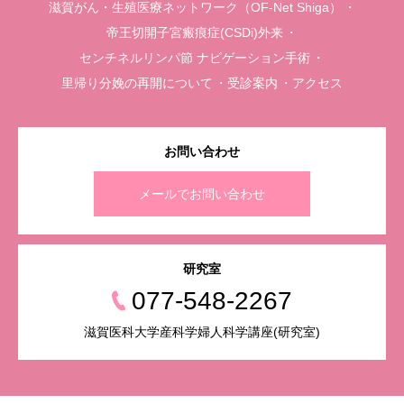
滋賀がん・生殖医療ネットワーク（OF-Net Shiga）
帝王切開子宮瘢痕症(CSDi)外来
センチネルリンパ節 ナビゲーション手術
里帰り分娩の再開について
受診案内
アクセス
お問い合わせ
メールでお問い合わせ
研究室
077-548-2267
滋賀医科大学産科学婦人科学講座(研究室)