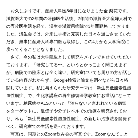
お久しぶりです。産婦人科医8年目になりました全 梨花です。
滋賀医大での2年間の研修医生活後、2年間の滋賀医大産婦人科で
の専攻医生活を経て、済生会滋賀県病院で3年間勤務しておりま
した。済生会では、外来に手術と充実した日々を過ごさせていた
だき、無事に産婦人科専門医も取得し、この4月から大学病院に
戻ってくることとなりました。
さて、今の私は大学院生として研究をメインでさせていただい
ております。「研究してる〜」というとかっこよく聞こえます
が、病院での臨床とは全く違い、研究室にいても周りの方が話し
ている内容がわからず、Google検索と論文を調べながら日々格
闘しています。私に与えられた研究テーマは「新生児低酸素性虚
血性脳症」で、生化学講座の再生修復医学教室にお世話になって
います。糖尿病やALSといった「治らないと言われている病気」
をターゲットに、遺伝子や分子レベルでの治療を研究されてお
り、私も「新生児低酸素性虚血性脳症」の新しい治療法を開発す
べく、研究室での生活を送っております。
写真は、同期とのZoom飲み会の写真です。Zoomなんて…と