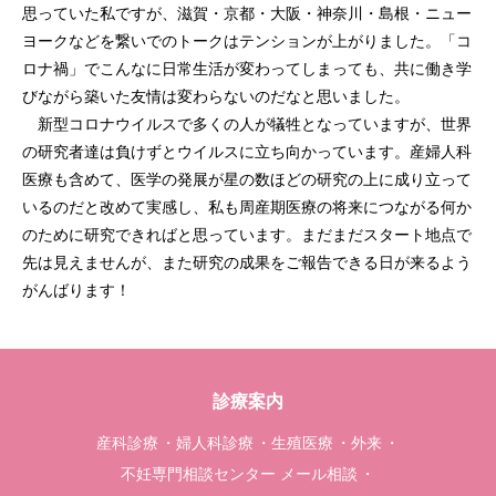
思っていた私ですが、滋賀・京都・大阪・神奈川・島根・ニュー
ヨークなどを繋いでのトークはテンションが上がりました。「コ
ロナ禍」でこんなに日常生活が変わってしまっても、共に働き学
びながら築いた友情は変わらないのだなと思いました。
新型コロナウイルスで多くの人が犠牲となっていますが、世界
の研究者達は負けずとウイルスに立ち向かっています。産婦人科
医療も含めて、医学の発展が星の数ほどの研究の上に成り立って
いるのだと改めて実感し、私も周産期医療の将来につながる何か
のために研究できればと思っています。まだまだスタート地点で
先は見えませんが、また研究の成果をご報告できる日が来るよう
がんばります！
診療案内
産科診療
婦人科診療
生殖医療
外来
不妊専門相談センター メール相談