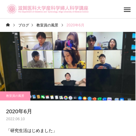
ブログ
教室員の風景
2020年6月
産科診療
婦人科診
教室員の風景
滋賀がん・生
不妊専門相談センター
ットワーク（OF
メール相談
2020年6月
Shiga）
2022.06.10
「研究生活はじめました」