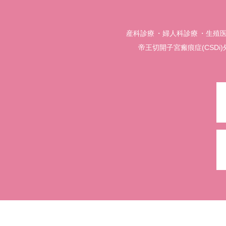
産科診療
婦人科診療
生殖
帝王切開子宮瘢痕症(CSDi)