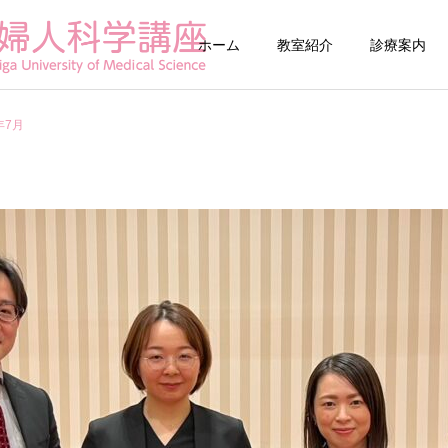
ホーム
教室紹介
診療案内
年7月
婦人科診療
生殖医療
滋賀がん・生殖医療ネ
帝王切開子宮瘢
ットワーク（OF-Net
(CSDi)外来
Shiga）