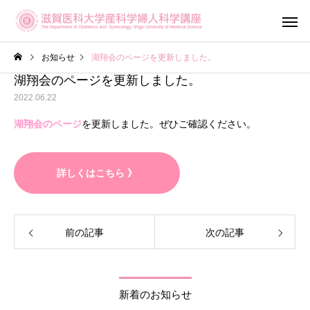
お知らせ
湖翔会のページを更新しました。
湖翔会のページを更新しました。
2022.06.22
湖翔会のページ
を更新しました。ぜひご確認ください。
産科診療
婦人科診
詳しくはこちら 》
滋賀がん・生
不妊専門相談センター
前の記事
次の記事
ットワーク（OF
メール相談
Shiga）
新着のお知らせ