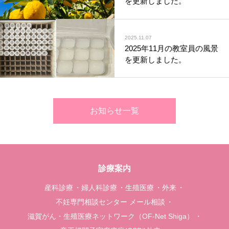
を更新しました。
2025.11.07
2025年11月の教室員の風景
を更新しました。
お知らせ一覧
診療案内
産科診療
婦人科診療
生殖医療
外来
不妊専門相談センター メール相談
滋賀がん・生殖医療ネットワーク（OF-Net Shiga）