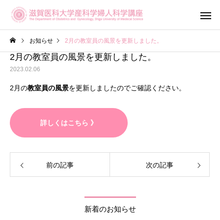
お知らせ
2月の教室員の風景を更新しました。
2月の教室員の風景を更新しました。
2023.02.06
2月の
教室員の風景
を更新しましたのでご確認ください。
産科診療
婦人科診
詳しくはこちら 》
滋賀がん・生
不妊専門相談センター
前の記事
次の記事
ットワーク（OF
メール相談
Shiga）
新着のお知らせ