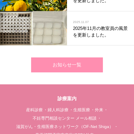
を更新しました。
2025.11.07
2025年11月の教室員の風景
を更新しました。
お知らせ一覧
診療案内
産科診療
婦人科診療
生殖医療
外来
不妊専門相談センター メール相談
滋賀がん・生殖医療ネットワーク（OF-Net Shiga）