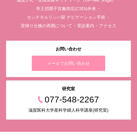
滋賀がん・生殖医療ネットワーク（OF-Net Shiga）
帝王切開子宮瘢痕症(CSDi)外来
センチネルリンパ節 ナビゲーション手術
里帰り分娩の再開について
受診案内
アクセス
お問い合わせ
メールでお問い合わせ
研究室
077-548-2267
滋賀医科大学産科学婦人科学講座(研究室)