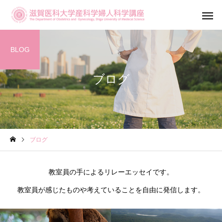
BLOG
ブログ
産科診療
婦人科診
ブログ
滋賀がん・生
不妊専門相談センター
ットワーク（OF
教室員の手によるリレーエッセイです。
メール相談
Shiga）
教室員が感じたものや考えていることを自由に発信します。