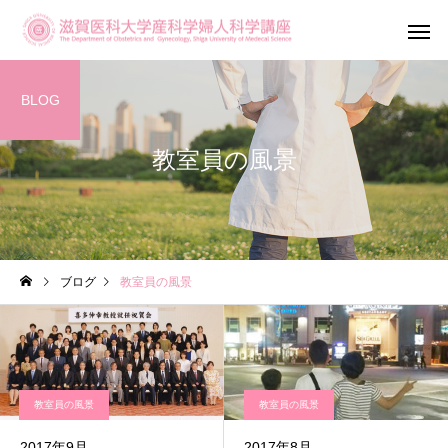
BLOG
教室員の風景
産科診療
婦人科診
ブログ
教室員の風景
滋賀がん・生
不妊専門相談センター
ットワーク（OF
メール相談
Shiga）
教室員の風景
教室員の風景
2017年9月
2017年8月