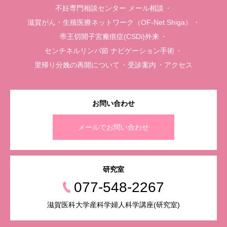
不妊専門相談センター メール相談
滋賀がん・生殖医療ネットワーク（OF-Net Shiga）
帝王切開子宮瘢痕症(CSDi)外来
センチネルリンパ節 ナビゲーション手術
里帰り分娩の再開について
受診案内
アクセス
お問い合わせ
メールでお問い合わせ
研究室
077-548-2267
滋賀医科大学産科学婦人科学講座(研究室)